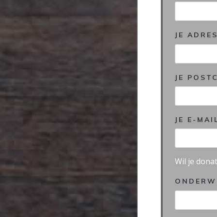
JE ADRE
JE POST
JE E-MA
Wil je don
ONDERW