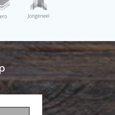
Jongeneel
sero
p