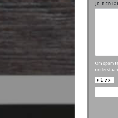
JE BERI
Om spam te
onderstaand