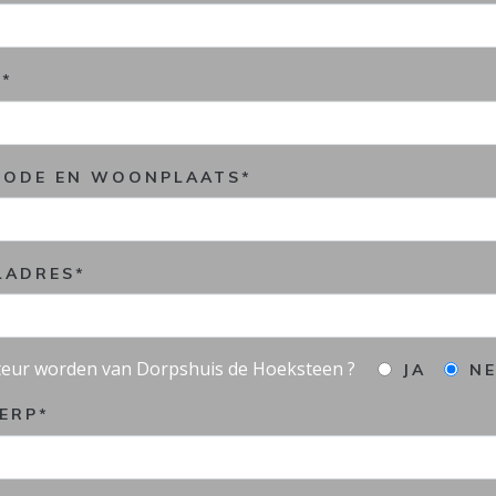
S*
CODE EN WOONPLAATS*
ILADRES*
ateur worden van Dorpshuis de Hoeksteen ?
JA
NE
ERP*