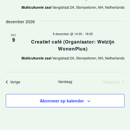
i
n
Multiculturele zaal
Vangstraat 2A, Stompetoren, NH, Netherlands
g
n
december 2026
a
a
v
9 december @ 14:00
-
16:00
WO
t
9
Creatief café (Organisator: Welzijn
i
WonenPlus)
i
g
Multiculturele zaal
Vangstraat 2A, Stompetoren, NH, Netherlands
e
a
t
i
Vandaag
Volgende
Evenementen
Vorige
Evenemen
e
Abonneer op kalender