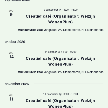
e
datum.
e
n
9 september @ 14:00
-
16:00
WO
9
Creatief café (Organisator: Welzijn
r
e
WonenPlus)
m
g
Multiculturele zaal
Vangstraat 2A, Stompetoren, NH, Netherlands
e
a
n
oktober 2026
t
v
14 oktober @ 14:00
-
16:00
WO
w
14
e
Creatief café (Organisator: Welzijn
e
WonenPlus)
n
e
Multiculturele zaal
Vangstraat 2A, Stompetoren, NH, Netherlands
r
n
november 2026
g
a
a
11 november @ 14:00
-
16:00
WO
v
11
v
Creatief café (Organisator: Welzijn
WonenPlus)
e