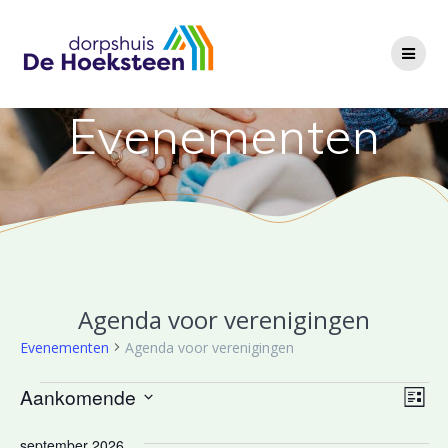
Ga
naar
de
inhoud
Evenementen
Agenda voor verenigingen
Evenementen
Agenda voor verenigingen
Evenementen
W
Aankomende
E
Lijst
Selecteer
v
e
een
september 2026