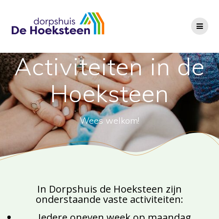
Ga
naar
de
inhoud
Activiteiten in de
Hoeksteen
Wees welkom!
In Dorpshuis de Hoeksteen zijn
onderstaande vaste activiteiten:
Iedere oneven week op maandag