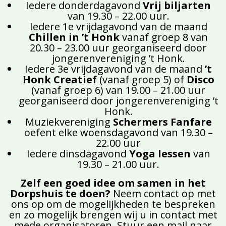
Iedere donderdagavond
Vrij biljarten
van 19.30 – 22.00 uur.
Iedere 1e vrijdagavond van de maand
Chillen in ’t Honk
vanaf groep 8 van
20.30 – 23.00 uur georganiseerd door
jongerenvereniging ’t Honk.
Iedere 3e vrijdagavond van de maand
’t
Honk Creatief
(vanaf groep 5) of
Disco
(vanaf groep 6) van 19.00 – 21.00 uur
georganiseerd door jongerenvereniging ’t
Honk.
Muziekvereniging
Schermers Fanfare
oefent elke woensdagavond van 19.30 –
22.00 uur
Iedere dinsdagavond
Yoga lessen
van
19.30 – 21.00 uur.
Zelf een goed idee om samen in het
Dorpshuis te doen?
Neem contact op met
ons op om de mogelijkheden te bespreken
en zo mogelijk brengen wij u in contact met
mede organisatoren. Stuur een mail naar