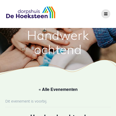
Ga
naar
de
inhoud
Handwerk
ochtend
« Alle Evenementen
Dit evenement is voorbij.