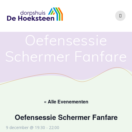
Ga
naar
de
inhoud
Oefensessie
Schermer Fanfare
« Alle Evenementen
Oefensessie Schermer Fanfare
9 december @ 19:30
-
22:00