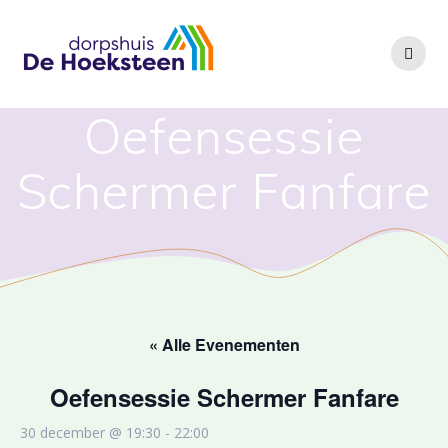
Ga
naar
de
inhoud
Oefensessie
Schermer Fanfare
« Alle Evenementen
Oefensessie Schermer Fanfare
30 december @ 19:30
-
22:00