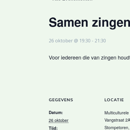
Samen zinge
26 oktober @ 19:30
-
21:30
Voor iedereen die van zingen houdt.
GEGEVENS
LOCATIE
Datum:
Multiculturele
Vangstraat 2
26 oktober
Stompetoren
,
Tijd: