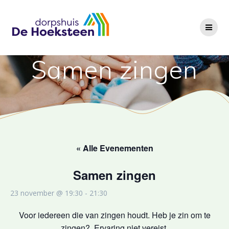
Ga
naar
de
inhoud
Samen zingen
« Alle Evenementen
Samen zingen
23 november @ 19:30
-
21:30
Voor iedereen die van zingen houdt. Heb je zin om te
zingen?. Ervaring niet vereist.