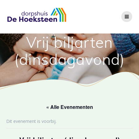
Ga
naar
de
inhoud
Vrij biljarten
(dinsdagavond)
« Alle Evenementen
Dit evenement is voorbij.