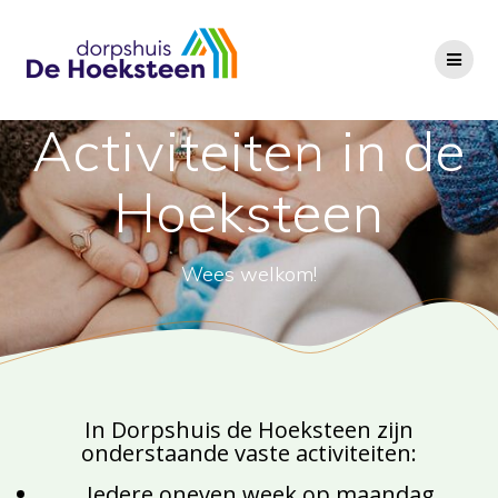
Ga
naar
de
inhoud
Activiteiten in de
Hoeksteen
Wees welkom!
In Dorpshuis de Hoeksteen zijn
onderstaande vaste activiteiten:
Iedere oneven week op maandag