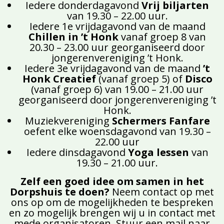
Iedere donderdagavond
Vrij biljarten
van 19.30 – 22.00 uur.
Iedere 1e vrijdagavond van de maand
Chillen in ’t Honk
vanaf groep 8 van
20.30 – 23.00 uur georganiseerd door
jongerenvereniging ’t Honk.
Iedere 3e vrijdagavond van de maand
’t
Honk Creatief
(vanaf groep 5) of
Disco
(vanaf groep 6) van 19.00 – 21.00 uur
georganiseerd door jongerenvereniging ’t
Honk.
Muziekvereniging
Schermers Fanfare
oefent elke woensdagavond van 19.30 –
22.00 uur
Iedere dinsdagavond
Yoga lessen
van
19.30 – 21.00 uur.
Zelf een goed idee om samen in het
Dorpshuis te doen?
Neem contact op met
ons op om de mogelijkheden te bespreken
en zo mogelijk brengen wij u in contact met
mede organisatoren. Stuur een mail naar