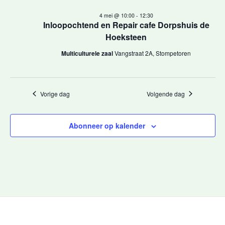
e
datum.
4
e
4 mei @ 10:00
-
12:30
n
Inloopochtend en Repair cafe Dorpshuis de
mei,
r
e
Hoeksteen
m
Multiculturele zaal
Vangstraat 2A, Stompetoren
2026
g
e
a
n
Vorige dag
Volgende dag
t
v
w
e
Abonneer op kalender
e
n
e
r
n
g
a
a
v
v
e