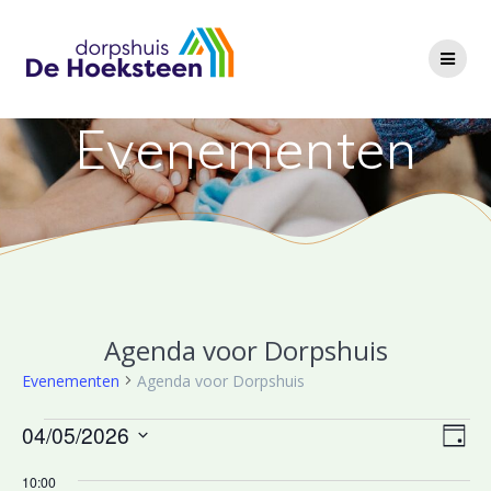
Ga
naar
de
inhoud
Evenementen
Agenda voor Dorpshuis
Evenementen
Agenda voor Dorpshuis
Evenementen
W
04/05/2026
E
Dag
Selecteer
v
in
e
10:00
een