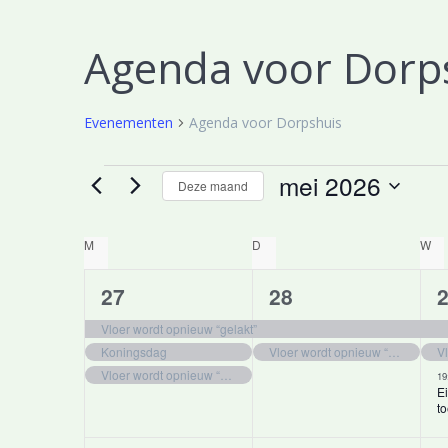
Agenda voor Dorp
Evenementen
Agenda voor Dorpshuis
Evenementen
mei 2026
Deze maand
Selecteer
een
K
M
MAANDAG
D
DINSDAG
W
W
datum.
3
2
27
28
a
e
e
Vloer wordt opnieuw “gelakt”
l
Koningsdag
Vloer wordt opnieuw “gelakt”
v
v
Vloer wordt opnieuw “gelakt”
19
e
e
e
Ei
to
n
n