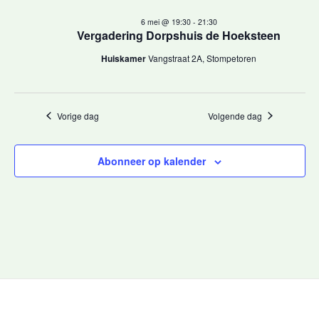
e
datum.
6
e
6 mei @ 19:30
-
21:30
n
Vergadering Dorpshuis de Hoeksteen
mei,
r
e
Huiskamer
Vangstraat 2A, Stompetoren
m
2026
g
e
a
n
Vorige dag
Volgende dag
t
v
w
Abonneer op kalender
e
e
n
e
r
n
g
a
a
v
v
e