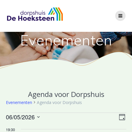
Ga
naar
de
inhoud
Evenementen
Agenda voor Dorpshuis
Evenementen
Agenda voor Dorpshuis
Evenementen
W
06/05/2026
E
Dag
Selecteer
v
in
e
19:30
een