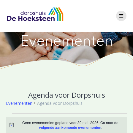
Ga
naar
de
inhoud
Evenementen
Agenda voor Dorpshuis
Evenementen
Agenda voor Dorpshuis
Evenementen
Geen evenementen gepland voor 30 mei, 2026. Ga naar de
Bericht
volgende aankomende evenementen
.
in